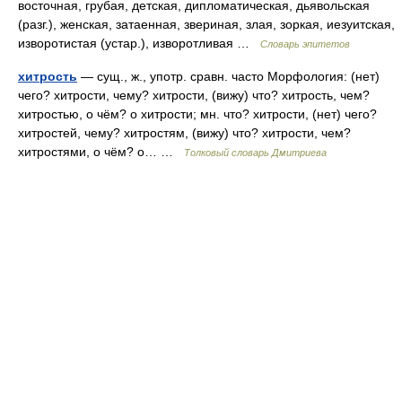
восточная, грубая, детская, дипломатическая, дьявольская
(разг.), женская, затаенная, звериная, злая, зоркая, иезуитская,
изворотистая (устар.), изворотливая …
Словарь эпитетов
хитрость
— сущ., ж., употр. сравн. часто Морфология: (нет)
чего? хитрости, чему? хитрости, (вижу) что? хитрость, чем?
хитростью, о чём? о хитрости; мн. что? хитрости, (нет) чего?
хитростей, чему? хитростям, (вижу) что? хитрости, чем?
хитростями, о чём? о… …
Толковый словарь Дмитриева