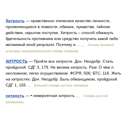
Хитрость
— нравственно этическое качество личности,
проявляющееся в ловкости, обмане, лукавстве, тайном
действии, скрытом поступке. Хитрость – способ обмануть
бдительность противника или средство получить какой либо
желаемый иной результат. Поэтому и… …
Основы духовной
культуры (энциклопедический словарь педагога)
ХИТРОСТЬ
— Пройти все хитрости. Дон. Неодобр. Стать
пройдохой. СДГ 3, 179. Не велика хитрость. Разг. О чём л.
несложном, легко осуществимом. ФСРЯ, 506; БТС, 116. Жить
на хитростях. Дон. Неодобр. Быть обманщиком, пройдохой.
СДГ 1, 155 …
Большой словарь русских поговорок
хитрость
— • невероятная хитрость …
Словарь русской
идиоматики