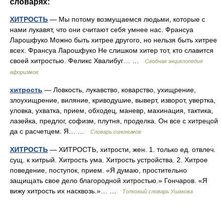
словарях:
ХИТРОСТЬ
— Мы потому возмущаемся людьми, которые с
нами лукавят, что они считают себя умнее нас. Франсуа
Ларошфуко Можно быть хитрее другого, но нельзя быть хитрее
всех. Франсуа Ларошфуко Не слишком хитер тот, кто славится
своей хитростью. Феликс Хвалибуг… …
Сводная энциклопедия
афоризмов
хитрость
— Ловкость, лукавство, коварство, ухищрение,
злоухищрение, виляние, криводушие, выверт, изворот, увертка,
уловка, ухватка, прием, обходец, маневр, махинация, тактика,
лазейка, предлог, софизм, плутня, проделка. Он все с хитрецой
да с расчетцем. Я… …
Словарь синонимов
ХИТРОСТЬ
— ХИТРОСТЬ, хитрости, жен. 1. только ед. отвлеч.
сущ. к хитрый. Хитрость ума. Хитрость устройства. 2. Хитрое
поведение, поступок, прием. «Я думаю, простительно
защищать свое дело благородной хитростью.» Гончаров. «Я
вижу хитрость их насквозь.»… …
Толковый словарь Ушакова