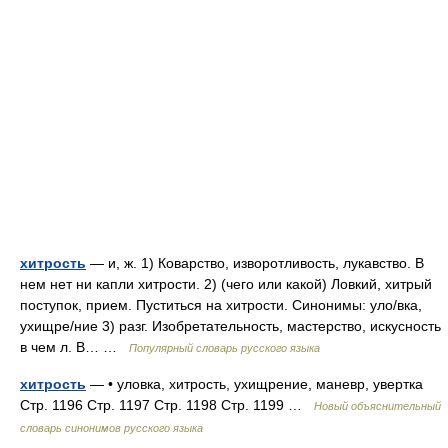
хитрость
— и, ж. 1) Коварство, изворотливость, лукавство. В
нем нет ни капли хитрости. 2) (чего или какой) Ловкий, хитрый
поступок, прием. Пуститься на хитрости. Синонимы: уло/вка,
ухищре/ние 3) разг. Изобретательность, мастерство, искусность
в чем л. В… …
Популярный словарь русского языка
хитрость
— • уловка, хитрость, ухищрение, маневр, увертка
Стр. 1196 Стр. 1197 Стр. 1198 Стр. 1199 …
Новый объяснительный
словарь синонимов русского языка