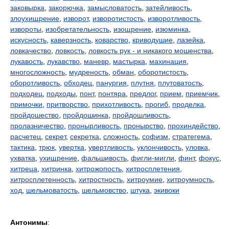
заковырка
,
закорючка
,
замысловатость
,
затейливость
,
злоухищрение
,
изворот
,
изворотистость
,
изворотливость
,
извороты
,
изобретательность
,
изощрение
,
изюминка
,
искусность
,
каверзность
,
коварство
,
криводушие
,
лазейка
,
ловкачество
,
ловкость
,
ловкость рук - и никакого мошенства
,
лукавость
,
лукавство
,
маневр
,
мастырка
,
махинация
,
многосложность
,
мудреность
,
обман
,
оборотистость
,
оборотливость
,
обходец
,
панургия
,
плутня
,
плутоватость
,
подходец
,
подходы
,
понт
,
понтяра
,
предлог
,
прием
,
приемчик
,
примочки
,
притворство
,
прихотливость
,
прогиб
,
проделка
,
пройдошество
,
пройдошинка
,
пройдошливость
,
пролазничество
,
пронырливость
,
пронырство
,
прохиндейство
,
расчетец
,
секрет
,
секретка
,
сложность
,
софизм
,
стратегема
,
тактика
,
трюк
,
увертка
,
увертливость
,
уклончивость
,
уловка
,
ухватка
,
ухищрение
,
фальшивость
,
фигли-мигли
,
финт
,
фокус
,
хитреца
,
хитринка
,
хитрожопость
,
хитросплетения
,
хитросплетенность
,
хитростность
,
хитроумие
,
хитроумность
,
ход
,
шельмоватость
,
шельмовство
,
штука
,
экивоки
Антонимы
: