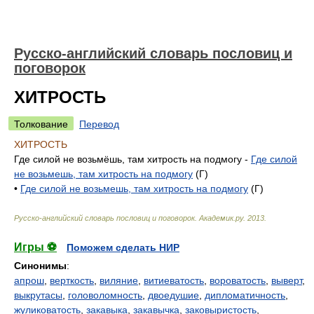
Русско-английский словарь пословиц и
поговорок
ХИТРОСТЬ
Толкование
Перевод
ХИТРОСТЬ
Где силой не возьмёшь, там хитрость на подмогу -
Где силой
не возьмешь, там хитрость на подмогу
(Г)
•
Где силой не возьмешь, там хитрость на подмогу
(Г)
Русско-английский словарь пословиц и поговорок
.
Академик.ру
.
2013
.
Игры ⚽
Поможем сделать НИР
Синонимы
:
апрош
,
верткость
,
виляние
,
витиеватость
,
вороватость
,
выверт
,
выкрутасы
,
головоломность
,
двоедушие
,
дипломатичность
,
жуликоватость
,
закавыка
,
закавычка
,
заковыристость
,